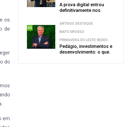
A prova digital entrou
definitivamente nos.
de os
ARTIGOS
DESTAQUE
o de
03
MATO GROSSO
PRIMAVERA DO LESTE
REDES
Pedágio, investimentos e
desenvolvimento: o que.
teger
ão do
tamos
ando
a.
os em