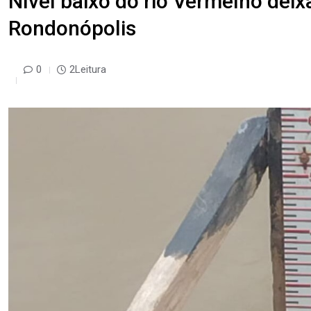
Nível baixo do rio Vermelho deix
Rondonópolis
0
2Leitura