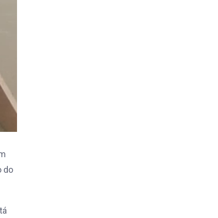
cm
o do
tá