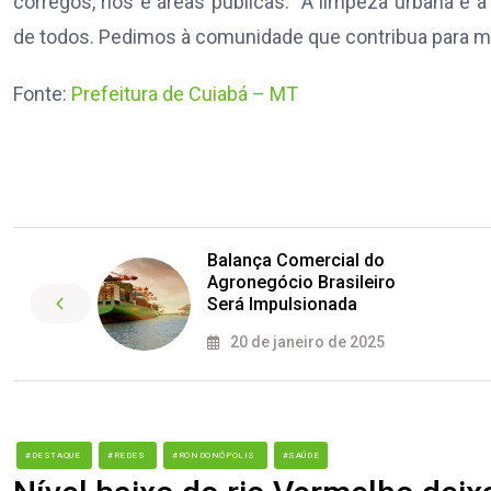
córregos, rios e áreas públicas. “A limpeza urbana e
de todos. Pedimos à comunidade que contribua para mant
Fonte:
Prefeitura de Cuiabá – MT
Balança Comercial do
Agronegócio Brasileiro
Será Impulsionada
20 de janeiro de 2025
#DESTAQUE
#REDES
#RONDONÓPOLIS
#SAÚDE