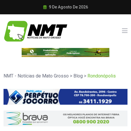
9 De Agosto De 2026
NMT - Notícias de Mato Grosso
>
Blog
>
Rondonópolis