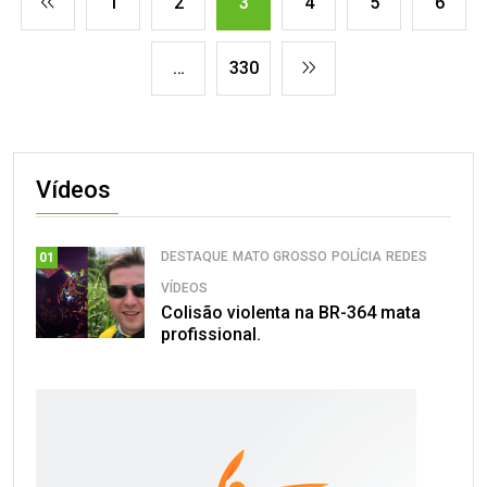
1
2
3
4
5
6
…
330
Vídeos
DESTAQUE
MATO GROSSO
POLÍCIA
REDES
01
VÍDEOS
Colisão violenta na BR-364 mata
profissional.