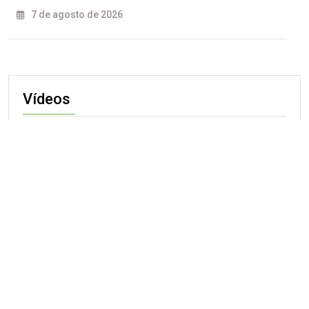
7 de agosto de 2026
Vídeos
DESTAQUE
MATO GROSSO
POLÍCIA
REDES
01
VÍDEOS
Colisão violenta na BR-364 mata
profissional.