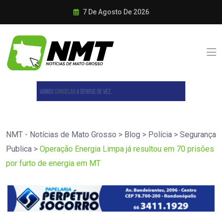
7 De Agosto De 2026
NMT - Notícias de Mato Grosso
>
Blog
>
Polícia
>
Segurança
Publica
>
Operação Energia Limpa já resultou em 70 prisões
por furto de energia em MT