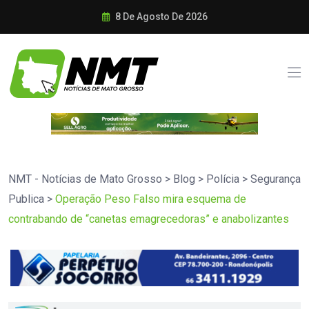
8 De Agosto De 2026
NMT - Notícias de Mato Grosso
>
Blog
>
Polícia
>
Segurança
Publica
>
Operação Peso Falso mira esquema de
contrabando de “canetas emagrecedoras” e anabolizantes