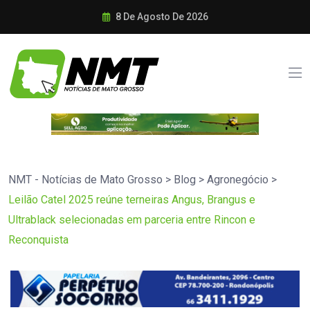
8 De Agosto De 2026
NMT - Notícias de Mato Grosso
>
Blog
>
Agronegócio
>
Leilão Catel 2025 reúne terneiras Angus, Brangus e
Ultrablack selecionadas em parceria entre Rincon e
Reconquista