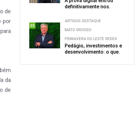
A prova digital entrou
definitivamente nos.
ão de
 por
ARTIGOS
DESTAQUE
03
MATO GROSSO
 para
PRIMAVERA DO LESTE
REDES
Pedágio, investimentos e
desenvolvimento: o que.
mbém
da da
xo de