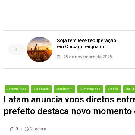
Soja tem leve recuperação
em Chicago enquanto
25 de novembro de 2025
#COMUNIDADE
#DESTAQUE
#ECONOMIA
#MATO GROSSO
#REDES
#ROND
Latam anuncia voos diretos entr
prefeito destaca novo momento
0
2Leitura