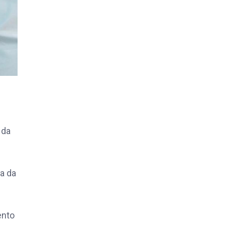
 da
a da
ento