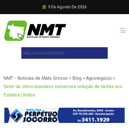
9 De Agosto De 2026
NMT - Notícias de Mato Grosso
>
Blog
>
Agronegócio
>
Setor de citros brasileiro comemora redução de tarifas nos
Estados Unidos