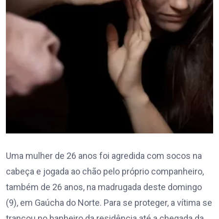
Uma mulher de 26 anos foi agredida com socos na
cabeça e jogada ao chão pelo próprio companheiro,
também de 26 anos, na madrugada deste domingo
(9), em Gaúcha do Norte. Para se proteger, a vítima se
trancou no banheiro da residência até a chegada da