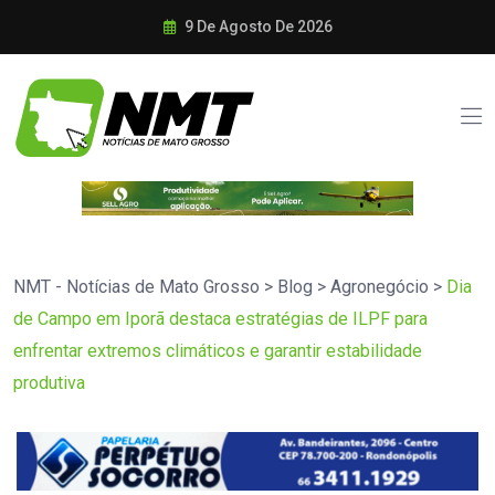
9 De Agosto De 2026
NMT - Notícias de Mato Grosso
>
Blog
>
Agronegócio
>
Dia
de Campo em Iporã destaca estratégias de ILPF para
enfrentar extremos climáticos e garantir estabilidade
produtiva