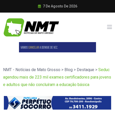
7 De Agosto De 2026
NMT - Notícias de Mato Grosso
>
Blog
>
Destaque
>
Seduc
agendou mais de 223 mil exames certificadores para jovens
e adultos que não concluíram a educação básica