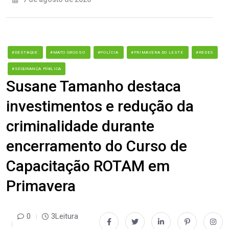
#DESTAQUE
#MATO GROSSO
#POLÍCIA
#PRIMAVERA DO LESTE
#REDES
#SEGURANÇA PÚBLICA
Susane Tamanho destaca
investimentos e redução da
criminalidade durante
encerramento do Curso de
Capacitação ROTAM em
Primavera
0
3Leitura