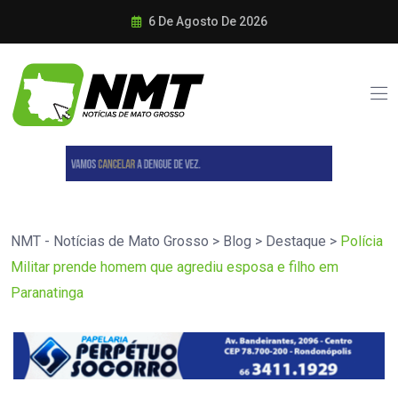
6 De Agosto De 2026
NMT - Notícias de Mato Grosso
>
Blog
>
Destaque
>
Polícia
Militar prende homem que agrediu esposa e filho em
Paranatinga