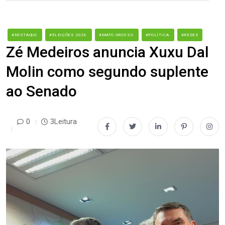
#DESTAQUE
#ELEIÇÕES 2026
#MATO GROSSO
#POLÍTICA
#REDES
Zé Medeiros anuncia Xuxu Dal
Molin como segundo suplente
ao Senado
0
3Leitura