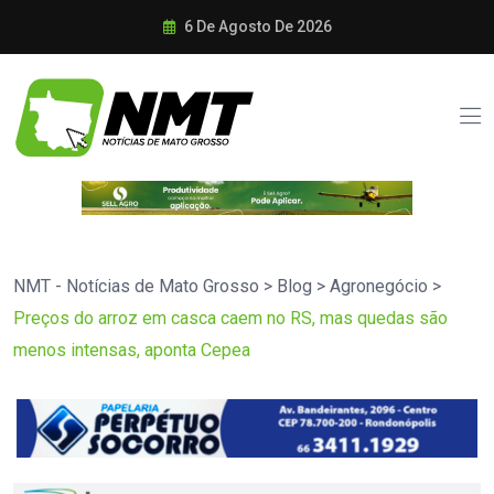
6 De Agosto De 2026
NMT - Notícias de Mato Grosso
>
Blog
>
Agronegócio
>
Preços do arroz em casca caem no RS, mas quedas são
menos intensas, aponta Cepea