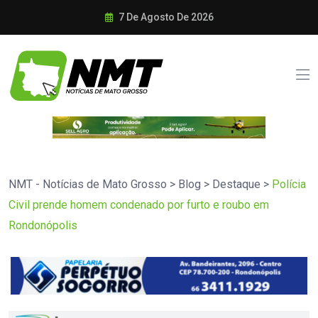
7 De Agosto De 2026
NMT - Notícias de Mato Grosso
>
Blog
>
Destaque
>
Polícia
Civil prende homem condenado por furto e roubo em
Rondonópolis