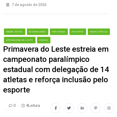
7 de agosto de 2026
#AÇÃO SOCIAL
#COMUNIDADE
#DESTAQUE
#ESPORTE
#MATO GROSSO
#PRIMAVERA DO LESTE
#REDES
Primavera do Leste estreia em
campeonato paralímpico
estadual com delegação de 14
atletas e reforça inclusão pelo
esporte
0
4Leitura