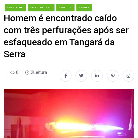
#DESTAQUE
#MATO GROSSO
#POLÍCIA
#REDES
Homem é encontrado caído
com três perfurações após ser
esfaqueado em Tangará da
Serra
0
2Leitura