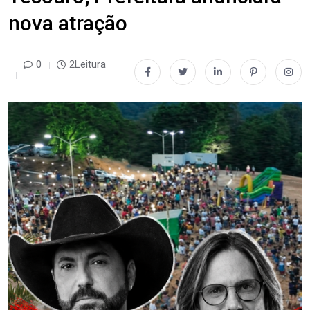
nova atração
0
2Leitura