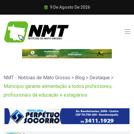
9 De Agosto De 2026
NMT - Notícias de Mato Grosso
>
Blog
>
Destaque
>
Município garante alimentação a todos professores,
profissionais da educação e estagiários