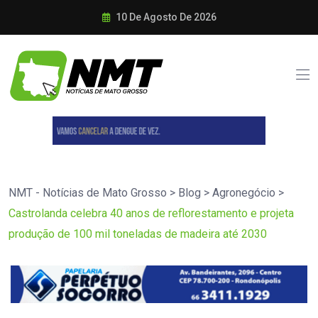
10 De Agosto De 2026
NMT - Notícias de Mato Grosso
>
Blog
>
Agronegócio
>
Castrolanda celebra 40 anos de reflorestamento e projeta
produção de 100 mil toneladas de madeira até 2030