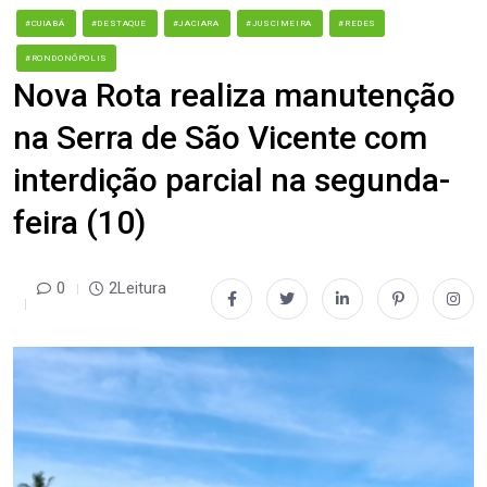
#CUIABÁ
#DESTAQUE
#JACIARA
#JUSCIMEIRA
#REDES
#RONDONÓPOLIS
Nova Rota realiza manutenção
na Serra de São Vicente com
interdição parcial na segunda-
feira (10)
0
2Leitura