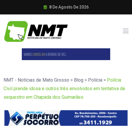
8 De Agosto De 2026
NMT - Notícias de Mato Grosso
>
Blog
>
Polícia
>
Polícia
Civil prende idosa e outros três envolvidos em tentativa de
sequestro em Chapada dos Guimarães