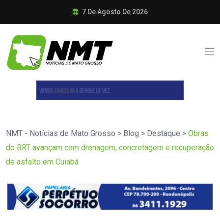
7 De Agosto De 2026
NMT - Notícias de Mato Grosso
>
Blog
>
Destaque
>
Obras
do BRT avançam com drenagem, concretagem e recuperação
de asfalto em Cuiabá