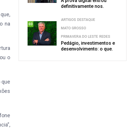
A prova digital entrou
definitivamente nos.
 que,
ARTIGOS
DESTAQUE
o na
03
MATO GROSSO
PRIMAVERA DO LESTE
REDES
Pedágio, investimentos e
rtura
desenvolvimento: o que.
tou o
o que
uxões
efone
cia”,