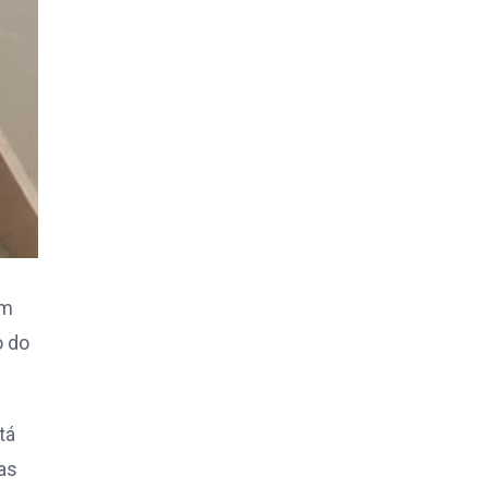
cm
o do
tá
as