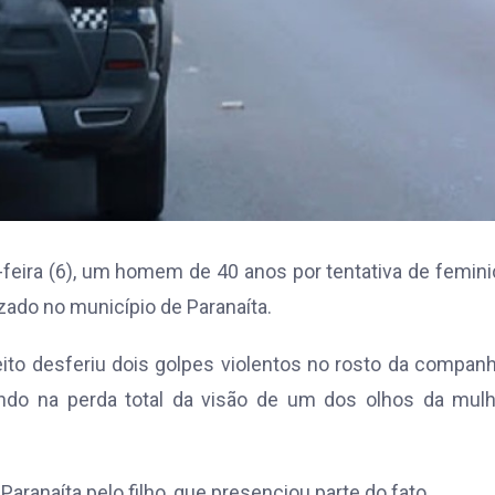
a-feira (6), um homem de 40 anos por tentativa de femini
zado no município de Paranaíta.
to desferiu dois golpes violentos no rosto da companh
ndo na perda total da visão de um dos olhos da mulh
Paranaíta pelo filho, que presenciou parte do fato.