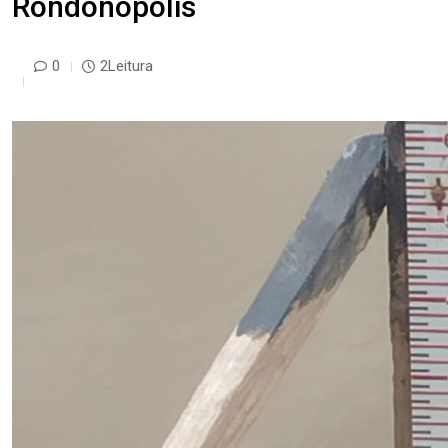
Rondonópolis
0
2Leitura