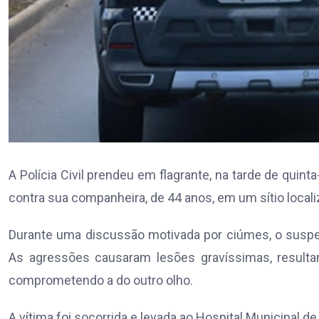
A Polícia Civil prendeu em flagrante, na tarde de quint
contra sua companheira, de 44 anos, em um sítio locali
Durante uma discussão motivada por ciúmes, o suspei
As agressões causaram lesões gravíssimas, resulta
comprometendo a do outro olho.
A vítima foi socorrida e levada ao Hospital Municipal de 