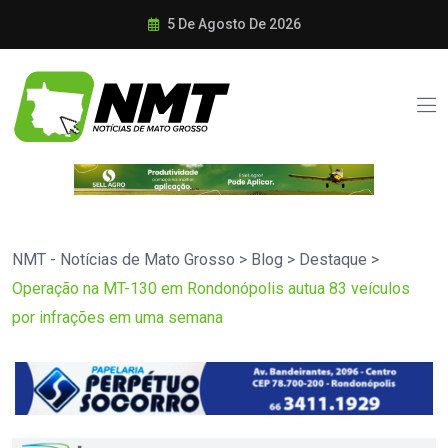
5 De Agosto De 2026
NMT - Notícias de Mato Grosso
>
Blog
>
Destaque
>
Operação na MT-130 em Rondonópolis autua 83 veículos
por infrações em uma semana