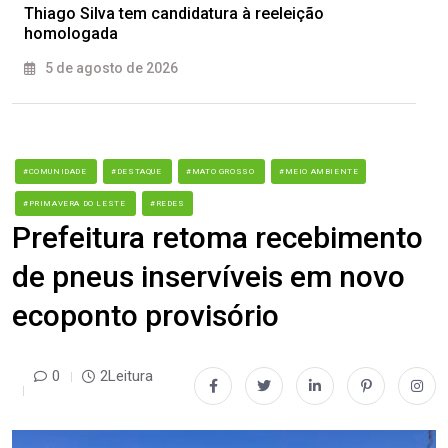
Thiago Silva tem candidatura à reeleição
homologada
5 de agosto de 2026
#COMUNIDADE
#DESTAQUE
#MATO GROSSO
#MEIO AMBIENTE
#PRIMAVERA DO LESTE
#REDES
Prefeitura retoma recebimento
de pneus inservíveis em novo
ecoponto provisório
0
2Leitura