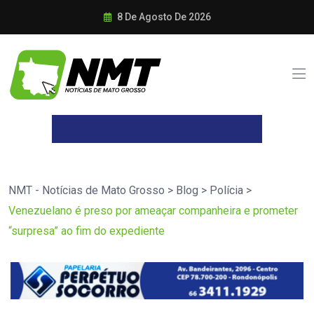
8 De Agosto De 2026
NMT - Notícias de Mato Grosso
>
Blog
>
Polícia
>
Venezuelano é preso por ameaçar companheira e prometer
“surpresa” ao fim do expediente