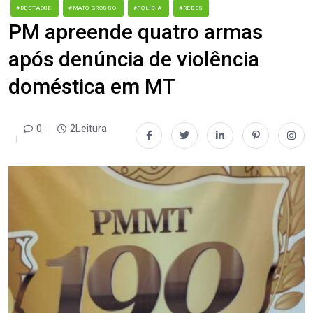
#DESTAQUE
#MATO GROSSO
#POLÍCIA
#REDES
PM apreende quatro armas
após denúncia de violência
doméstica em MT
0
2Leitura