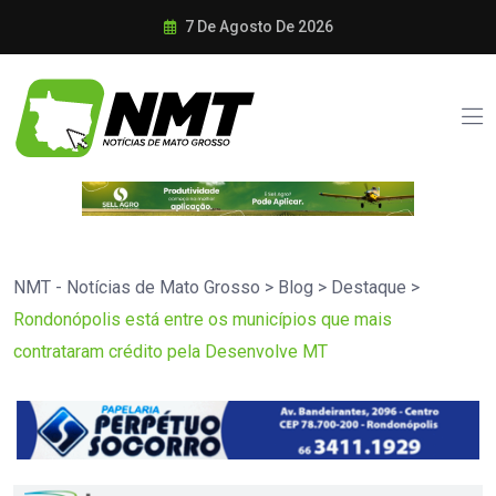
7 De Agosto De 2026
NMT - Notícias de Mato Grosso
>
Blog
>
Destaque
>
Rondonópolis está entre os municípios que mais
contrataram crédito pela Desenvolve MT