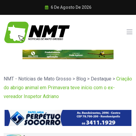
6 De Agosto De 2026
NMT - Notícias de Mato Grosso
>
Blog
>
Destaque
>
Criação
do abrigo animal em Primavera teve início com o ex-
vereador Inspetor Adriano