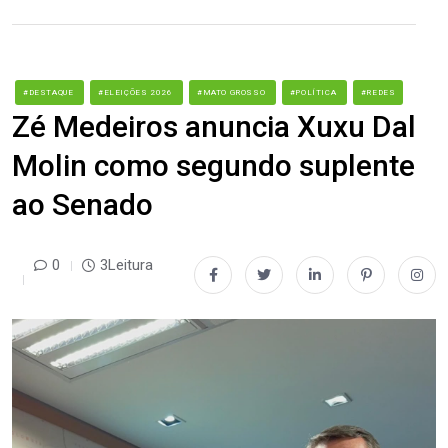
#DESTAQUE
#ELEIÇÕES 2026
#MATO GROSSO
#POLÍTICA
#REDES
Zé Medeiros anuncia Xuxu Dal
Molin como segundo suplente
ao Senado
0
3Leitura