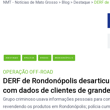
NMT - Notícias de Mato Grosso
>
Blog
>
Destaque
>
DERF de 
#DESTAQUE
#POLÍCIA
#REDES
#RONDONÓPOLIS
OPERAÇÃO OFF-ROAD
DERF de Rondonópolis desarticul
com dados de clientes de grand
Grupo criminoso usava informações pessoais para com
revendendo os produtos em Rondonópolis; polícia cu