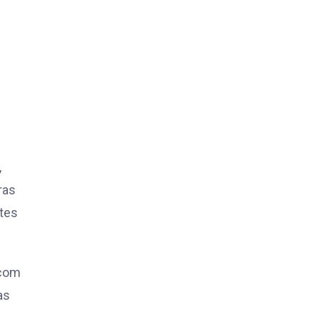
,
ras
tes
 com
as