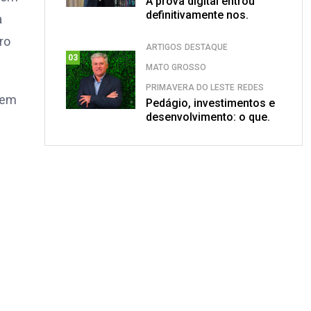
A prova digital entrou
definitivamente nos.
a
ro
ARTIGOS
DESTAQUE
03
MATO GROSSO
PRIMAVERA DO LESTE
REDES
rem
Pedágio, investimentos e
desenvolvimento: o que.