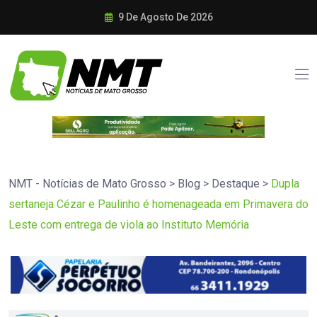
9 De Agosto De 2026
NMT - Notícias de Mato Grosso
>
Blog
>
Destaque
>
Dupla
sertaneja Cézar e Paulinho é homenageada em Primavera do
Leste com entrega de viola ao Instituto Memória