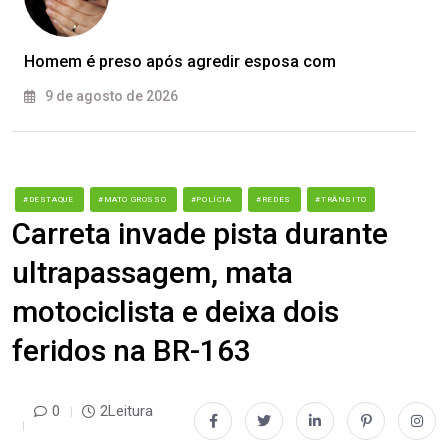
Homem é preso após agredir esposa com
9 de agosto de 2026
#DESTAQUE
#MATO GROSSO
#POLÍCIA
#REDES
#TRÂNSITO
Carreta invade pista durante
ultrapassagem, mata
motociclista e deixa dois
feridos na BR-163
0
2Leitura