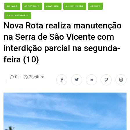
#CUIABÁ
#DESTAQUE
#JACIARA
#JUSCIMEIRA
#REDES
#RONDONÓPOLIS
Nova Rota realiza manutenção
na Serra de São Vicente com
interdição parcial na segunda-
feira (10)
0
2Leitura