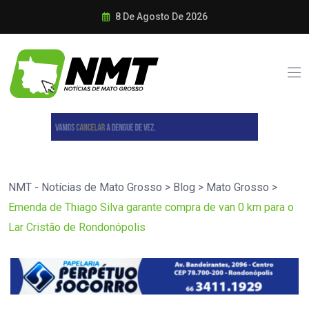
8 De Agosto De 2026
NMT - Notícias de Mato Grosso
>
Blog
>
Mato Grosso
>
Emenda de Thiago Silva garante compra de van 0 km para o
Lar Cristão de Rondonópolis