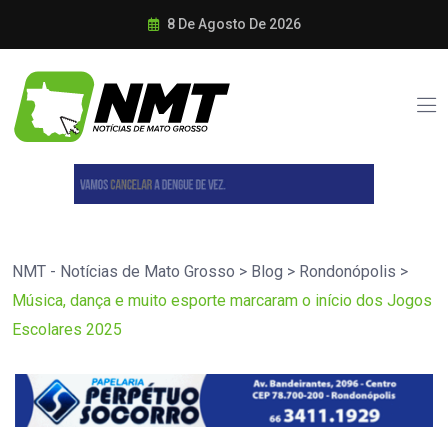
8 De Agosto De 2026
NMT - Notícias de Mato Grosso
>
Blog
>
Rondonópolis
>
Música, dança e muito esporte marcaram o início dos Jogos
Escolares 2025