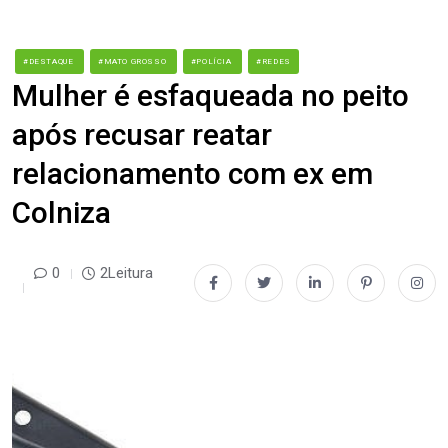
#DESTAQUE
#MATO GROSSO
#POLÍCIA
#REDES
Mulher é esfaqueada no peito
após recusar reatar
relacionamento com ex em
Colniza
0
2Leitura