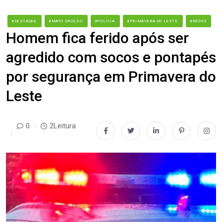
#DESTAQUE
#MATO GROSSO
#POLÍCIA
#PRIMAVERA DO LESTE
#REDES
Homem fica ferido após ser
agredido com socos e pontapés
por segurança em Primavera do
Leste
0
2Leitura