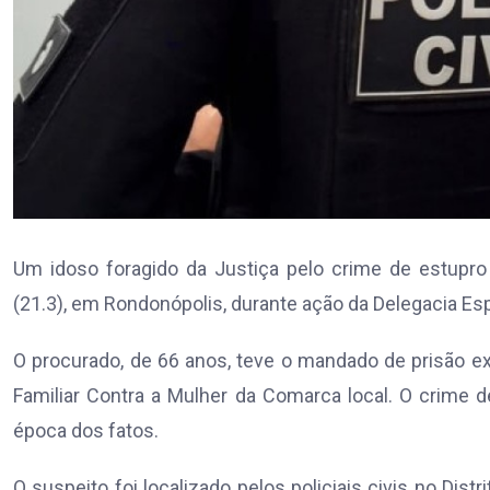
Um idoso foragido da Justiça pelo crime de estupro de
(21.3), em Rondonópolis, durante ação da Delegacia Es
O procurado, de 66 anos, teve o mandado de prisão ex
Familiar Contra a Mulher da Comarca local. O crime 
época dos fatos.
O suspeito foi localizado pelos policiais civis no Dist