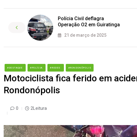
Polícia Civil deflagra
Operação O2 em Guiratinga
21 de março de 2025
#DESTAQUE
#POLÍCIA
#REDES
#RONDONÓPOLIS
Motociclista fica ferido em acid
Rondonópolis
0
2Leitura