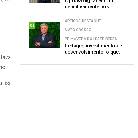
A prova digital entrou
definitivamente nos.
ARTIGOS
DESTAQUE
03
MATO GROSSO
PRIMAVERA DO LESTE
REDES
Pedágio, investimentos e
desenvolvimento: o que.
stava
ho.
u os