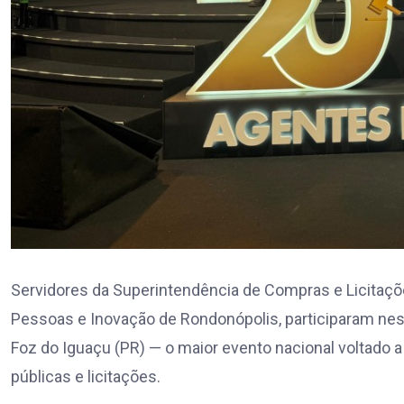
Servidores da Superintendência de Compras e Licitaçõe
Pessoas e Inovação de Rondonópolis, participaram nes
Foz do Iguaçu (PR) — o maior evento nacional voltado 
públicas e licitações.