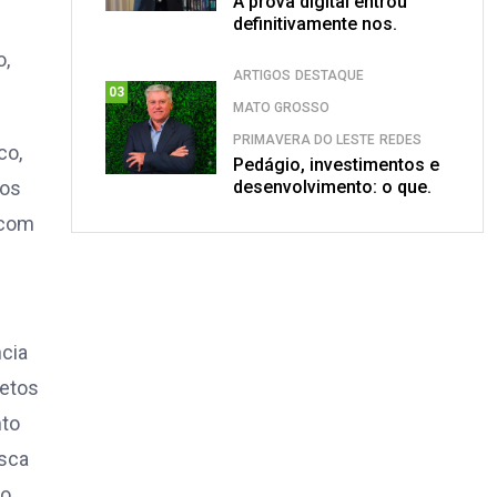
A prova digital entrou
definitivamente nos.
o,
ARTIGOS
DESTAQUE
03
MATO GROSSO
PRIMAVERA DO LESTE
REDES
co,
Pedágio, investimentos e
desenvolvimento: o que.
nos
 com
ncia
jetos
nto
usca
do