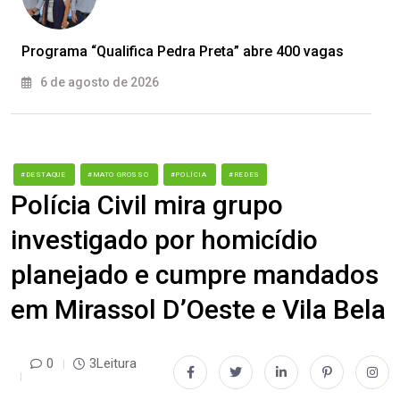
Programa “Qualifica Pedra Preta” abre 400 vagas
6 de agosto de 2026
#DESTAQUE
#MATO GROSSO
#POLÍCIA
#REDES
Polícia Civil mira grupo
investigado por homicídio
planejado e cumpre mandados
em Mirassol D’Oeste e Vila Bela
0
3Leitura