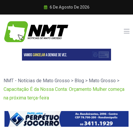
6 De Agosto De 2026
NMT - Notícias de Mato Grosso
>
Blog
>
Mato Grosso
>
Capacitação É da Nossa Conta: Orçamento Mulher começa
na próxima terça-feira