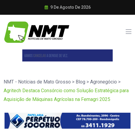
9 De Agosto De 2026
NMT - Notícias de Mato Grosso
>
Blog
>
Agronegócio
>
Agritech Destaca Consórcio como Solução Estratégica para
Aquisição de Máquinas Agrícolas na Femagri 2025