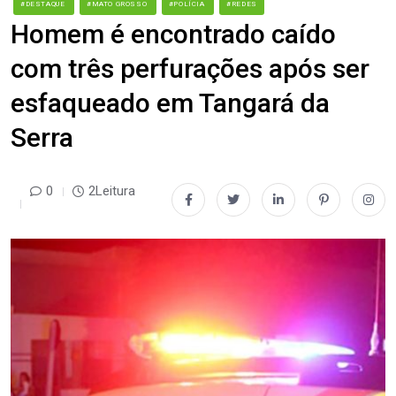
#DESTAQUE
#MATO GROSSO
#POLÍCIA
#REDES
Homem é encontrado caído
com três perfurações após ser
esfaqueado em Tangará da
Serra
0
2Leitura