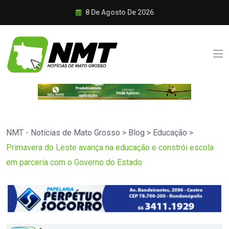
8 De Agosto De 2026
NMT - Notícias de Mato Grosso
>
Blog
>
Educação
>
Primavera do Leste avança na educação e constrói escola
em parceria com o Governo do Estado