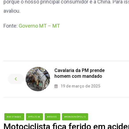
porque o nosso principal consumidor é a China. Para iss
avaliou.
Fonte:
Governo MT – MT
Cavalaria da PM prende
homem com mandado
19 de março de 2025
#DESTAQUE
#POLÍCIA
#REDES
#RONDONÓPOLIS
Motociclista fica ferido em acid