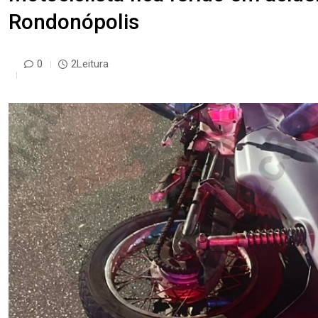
Rondonópolis
0
2Leitura