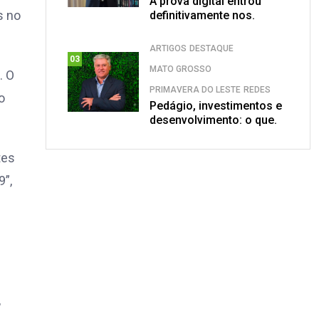
A prova digital entrou
s no
definitivamente nos.
ARTIGOS
DESTAQUE
03
MATO GROSSO
. O
PRIMAVERA DO LESTE
REDES
o
Pedágio, investimentos e
desenvolvimento: o que.
tes
9”,
,