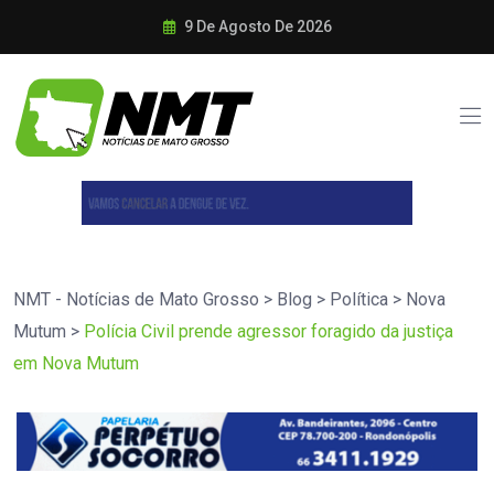
9 De Agosto De 2026
NMT - Notícias de Mato Grosso
>
Blog
>
Política
>
Nova
Mutum
>
Polícia Civil prende agressor foragido da justiça
em Nova Mutum