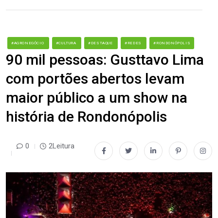
#AGRONEGÓCIO
#CULTURA
#DESTAQUE
#REDES
#RONDONÓPOLIS
90 mil pessoas: Gusttavo Lima
com portões abertos levam
maior público a um show na
história de Rondonópolis
0
2Leitura