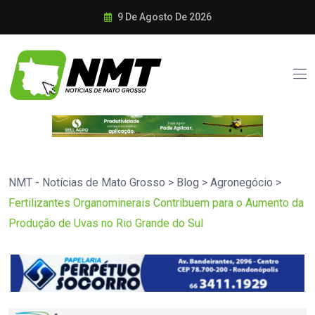
9 De Agosto De 2026
NMT - Notícias de Mato Grosso
>
Blog
>
Agronegócio
>
Fertilizantes Organominerais Contribuem para o Aumento da
Produção de Uvas no Rio Grande do Sul