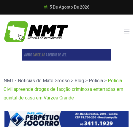
5 De Agosto De 2026
NMT - Notícias de Mato Grosso
>
Blog
>
Polícia
>
Polícia
Civil apreende drogas de facção criminosa enterradas em
quintal de casa em Várzea Grande