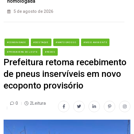
homologada
5 de agosto de 2026
#COMUNIDADE
#DESTAQUE
#MATO GROSSO
#MEIO AMBIENTE
#PRIMAVERA DO LESTE
#REDES
Prefeitura retoma recebimento
de pneus inservíveis em novo
ecoponto provisório
0
2Leitura