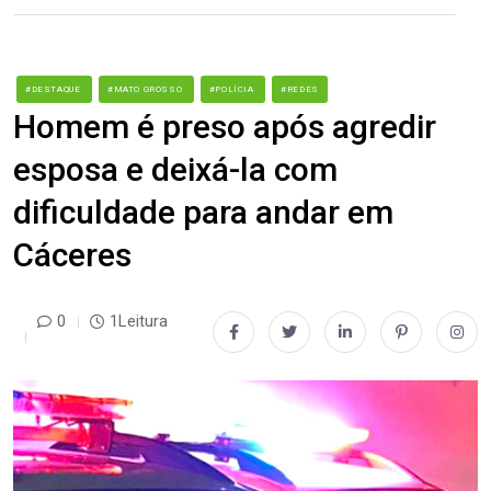
#DESTAQUE
#MATO GROSSO
#POLÍCIA
#REDES
Homem é preso após agredir
esposa e deixá-la com
dificuldade para andar em
Cáceres
0
1Leitura