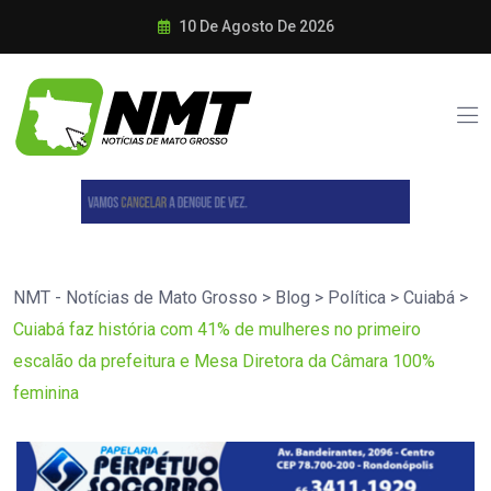
10 De Agosto De 2026
NMT - Notícias de Mato Grosso
>
Blog
>
Política
>
Cuiabá
>
Cuiabá faz história com 41% de mulheres no primeiro
escalão da prefeitura e Mesa Diretora da Câmara 100%
feminina