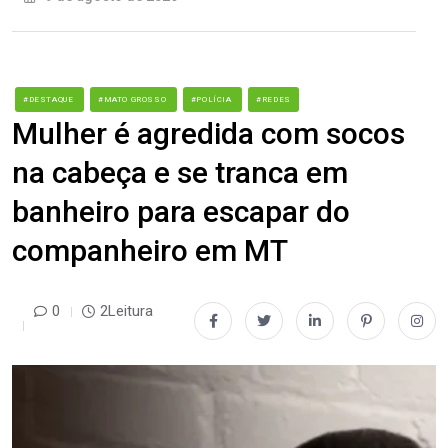
#DESTAQUE
#MATO GROSSO
#POLÍCIA
#REDES
Mulher é agredida com socos
na cabeça e se tranca em
banheiro para escapar do
companheiro em MT
0
2Leitura