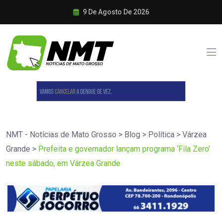
9 De Agosto De 2026
NMT - Notícias de Mato Grosso
>
Blog
>
Política
>
Várzea
Grande
>
Prefeita e governador lançam programa ‘Fila Zero’
neste sábado, em Várzea Grande