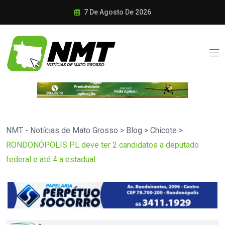
7 De Agosto De 2026
NMT - Notícias de Mato Grosso
>
Blog
>
Chicote
>
RONDONÓPOLIS PL deve ter 2 candidatos a deputado
federal e até 4 a estadual