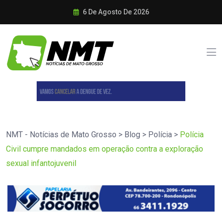
6 De Agosto De 2026
NMT - Notícias de Mato Grosso
>
Blog
>
Polícia
>
Polícia
Civil cumpre mandados em operação contra a exploração
sexual infantojuvenil