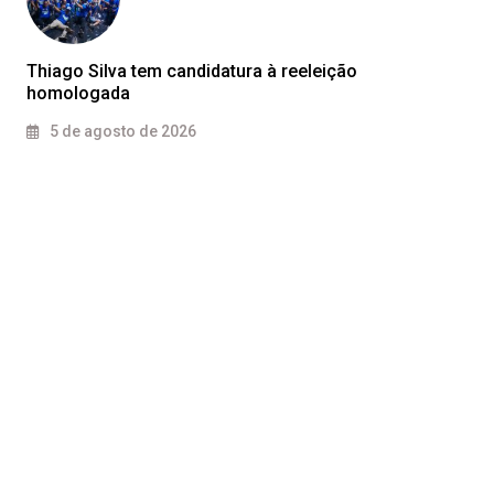
Thiago Silva tem candidatura à reeleição
homologada
5 de agosto de 2026
Vídeos
DESTAQUE
MATO GROSSO
POLÍCIA
REDES
01
VÍDEOS
Colisão violenta na BR-364 mata
profissional.