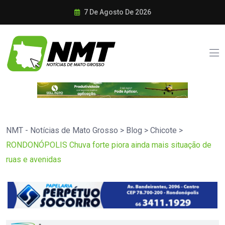
7 De Agosto De 2026
NMT - Notícias de Mato Grosso
>
Blog
>
Chicote
>
RONDONÓPOLIS Chuva forte piora ainda mais situação de
ruas e avenidas