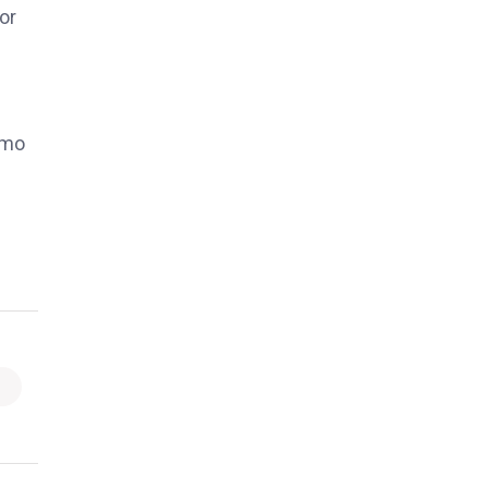
or
omo