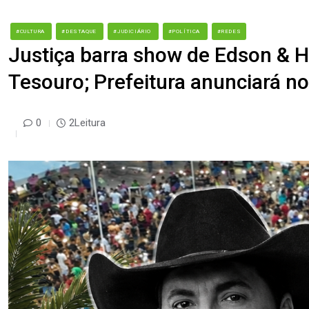
#CULTURA
#DESTAQUE
#JUDICIÁRIO
#POLÍTICA
#REDES
Justiça barra show de Edson & H
Tesouro; Prefeitura anunciará n
0
2Leitura