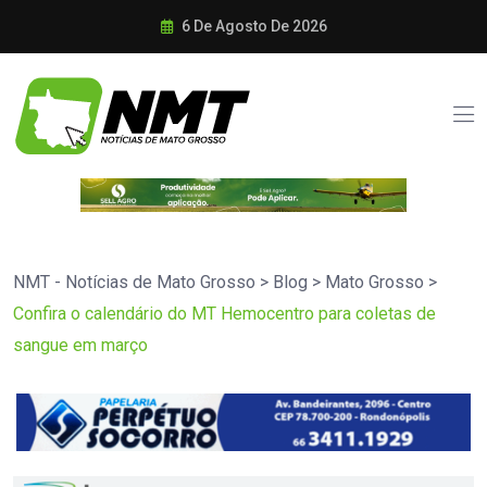
6 De Agosto De 2026
NMT - Notícias de Mato Grosso
>
Blog
>
Mato Grosso
>
Confira o calendário do MT Hemocentro para coletas de
sangue em março