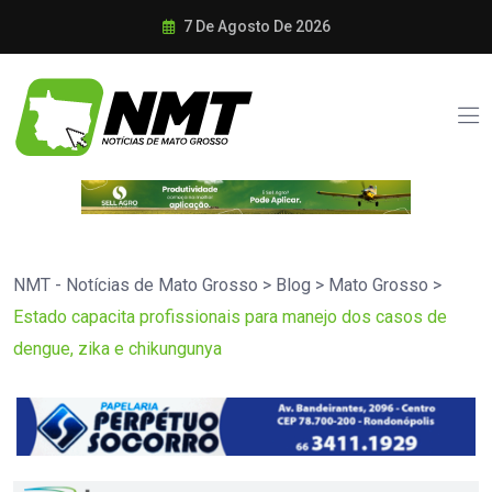
7 De Agosto De 2026
NMT - Notícias de Mato Grosso
>
Blog
>
Mato Grosso
>
Estado capacita profissionais para manejo dos casos de
dengue, zika e chikungunya