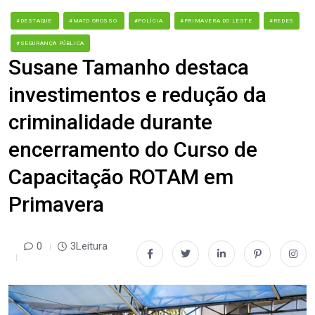
#DESTAQUE
#MATO GROSSO
#POLÍCIA
#PRIMAVERA DO LESTE
#REDES
#SEGURANÇA PÚBLICA
Susane Tamanho destaca
investimentos e redução da
criminalidade durante
encerramento do Curso de
Capacitação ROTAM em
Primavera
0
3Leitura