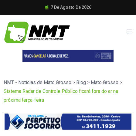
7 De Agosto De 2026
NMT - Notícias de Mato Grosso
>
Blog
>
Mato Grosso
>
Sistema Radar de Controle Público ficará fora do ar na
próxima terça-feira