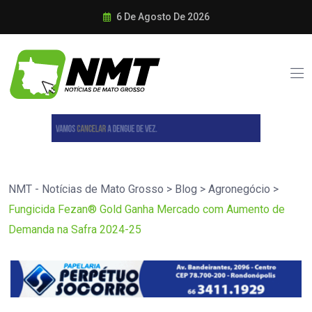
6 De Agosto De 2026
NMT - Notícias de Mato Grosso
>
Blog
>
Agronegócio
>
Fungicida Fezan® Gold Ganha Mercado com Aumento de
Demanda na Safra 2024-25