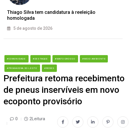
Thiago Silva tem candidatura à reeleição
homologada
5 de agosto de 2026
#COMUNIDADE
#DESTAQUE
#MATO GROSSO
#MEIO AMBIENTE
#PRIMAVERA DO LESTE
#REDES
Prefeitura retoma recebimento
de pneus inservíveis em novo
ecoponto provisório
0
2Leitura