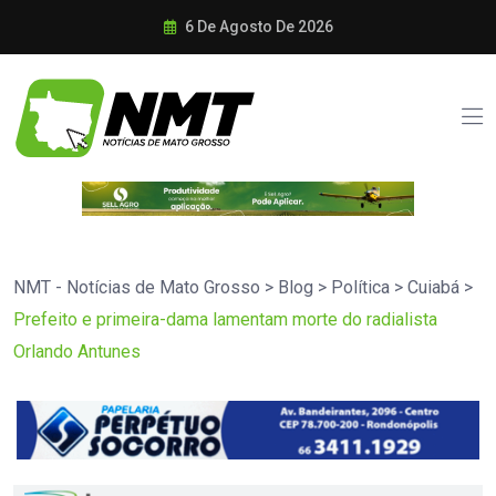
6 De Agosto De 2026
NMT - Notícias de Mato Grosso
>
Blog
>
Política
>
Cuiabá
>
Prefeito e primeira-dama lamentam morte do radialista
Orlando Antunes