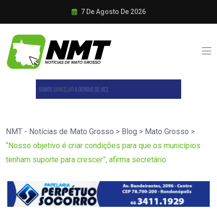
7 De Agosto De 2026
NMT - Notícias de Mato Grosso
>
Blog
>
Mato Grosso
>
“Nosso objetivo é criar condições para que os municípios
tenham suporte para crescer”, afirma secretário