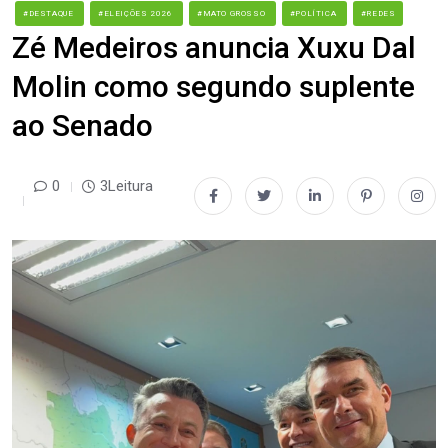
#DESTAQUE
#ELEIÇÕES 2026
#MATO GROSSO
#POLÍTICA
#REDES
Zé Medeiros anuncia Xuxu Dal
Molin como segundo suplente
ao Senado
0
3Leitura