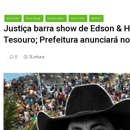
#CULTURA
#DESTAQUE
#JUDICIÁRIO
#POLÍTICA
#REDES
Justiça barra show de Edson & H
Tesouro; Prefeitura anunciará n
0
2Leitura