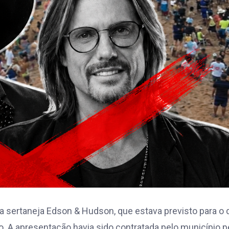
 sertaneja Edson & Hudson, que estava previsto para o 
ro. A apresentação havia sido contratada pelo município p