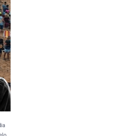
dia
elo