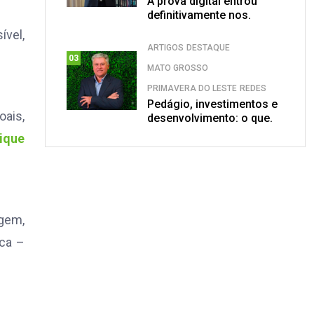
A prova digital entrou
definitivamente nos.
ível,
ARTIGOS
DESTAQUE
03
MATO GROSSO
PRIMAVERA DO LESTE
REDES
Pedágio, investimentos e
oais,
desenvolvimento: o que.
lique
gem,
ica –