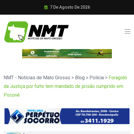
7 De Agosto De 2026
NMT - Notícias de Mato Grosso
>
Blog
>
Polícia
>
Foragido
da Justiça por furto tem mandado de prisão cumprido em
Poconé