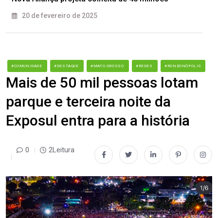
20 de fevereiro de 2025
#COMUNIDADE
#DESTAQUE
#MATO GROSSO
#REDES
#RONDONÓPOLIS
Mais de 50 mil pessoas lotam
parque e terceira noite da
Exposul entra para a história
0
2Leitura